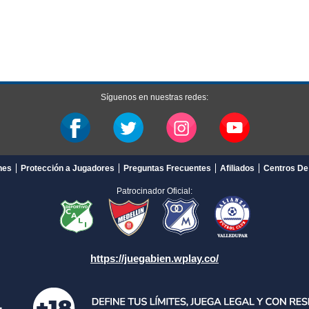
Síguenos en nuestras redes:
nes
Protección a Jugadores
Preguntas Frecuentes
Afiliados
Centros De
Patrocinador Oficial:
https://juegabien.wplay.co/