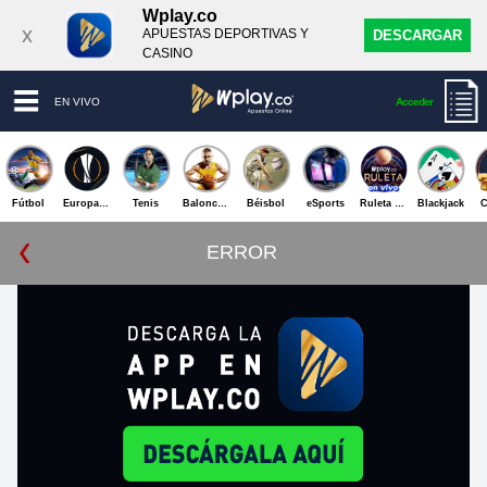
Wplay.co
x
APUESTAS DEPORTIVAS Y
DESCARGAR
CASINO
EN VIVO
Acceder
Fútbol
Europa League Clasifi
Tenis
Baloncesto
Béisbol
eSports
Ruleta Envivo
Blackjack
C
ERROR