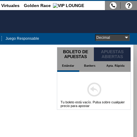
Virtuales
Golden Race
Decimal
Juego Responsable
BOLETO DE
APUESTAS
APUESTAS
ABIERTAS
Estándar
Bankers
Apta. Rápida
Tu boleto está vacío. Pulsa sobre cualquier
precio para apostar