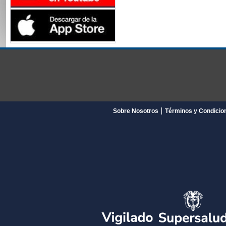
Polonia - II liga
Polonia - III Liga
Portugal - Segunda Liga
Portugal - Liga Portugal 3
Rumanía - Liga 1
Rumania - Liga 2
Serbia - Super Liga
Eslovaquia - Super Liga
Eslovaquia - 2. Liga
Slovakia - 3. Liga
Sobre Nosotros
Términos y Condicio
Eslovenia - Prva Liga
Slovenia - Division 2
Suiza - Super Liga
Switzerland - Promotion
League
Turquía - TFF League 1
Ucrania - Premier League
Ukraine - Persha Liga