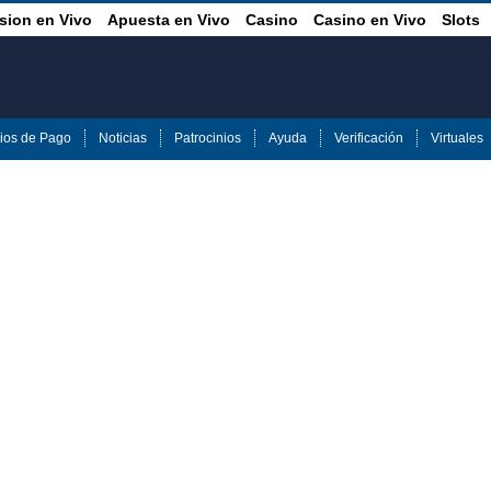
sion en Vivo
Apuesta en Vivo
Casino
Casino en Vivo
Slots
ios de Pago
Noticias
Patrocinios
Ayuda
Verificación
Virtuales