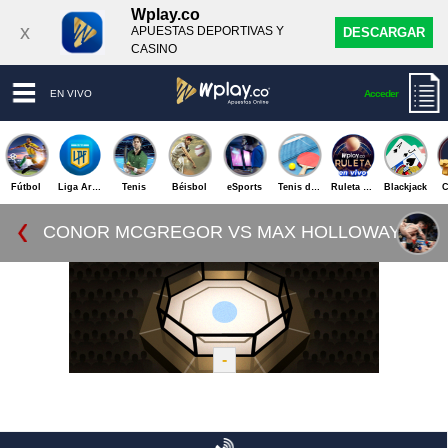
Wplay.co
x
APUESTAS DEPORTIVAS Y
DESCARGAR
CASINO
EN VIVO
Acceder
Fútbol
Liga Argentina
Tenis
Béisbol
eSports
Tenis de Mesa
Ruleta Envivo
Blackjack
C
CONOR MCGREGOR VS MAX HOLLOWAY
-