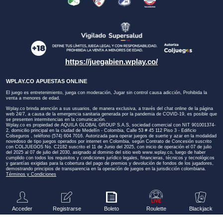
https://juegabien.wplay.co/
WPLAY.CO APUESTAS ONLINE
El juego es entretenimiento, juega con moderación, Jugar sin control causa adicción, Prohibida la
venta a menores de edad.
Wplay.co brinda atención a sus usuarios, de manera exclusiva, a través del chat online de la página
web 24/7, a causa de la emergencia sanitaria generada por la pandemia de COVID-19, es posible que
se presenten intermitencias en la comunicación.
Wplay.co es propiedad de AQUILA GLOBAL GROUP S.A.S, sociedad comercial con NIT 901001374-
2, domicilio principal en la ciudad de Medellín - Colombia, Calle 53 # 45 112 Piso 3 - Edificio
Colseguros , teléfono (574) 604 7016. Autorizada para operar juegos de suerte y azar en la modalidad
novedoso de tipo juegos operados por internet en Colombia, según Contrato de Concesión suscrito
con COLJUEGOS No. C2182 suscrito el 11 de Junio del 2025, con inicio de operación el 07 de julio
del 2025 al 07 de julio del 2030, asignado al dominio del sitio web
www.wplay.co
, luego de haber
cumplido con todos los requisitos y condiciones jurídico legales, financieras, técnicos y tecnológicos
y garantías exigidas para la cobertura del pago de premios y devolución de fondos de los jugadores,
demostrando principios de transparencia en la operación de juegos en la jurisdicción colombiana.
Términos y Condiciones
Acceder
Registrarse
Boleto
Roulette
Blackjack