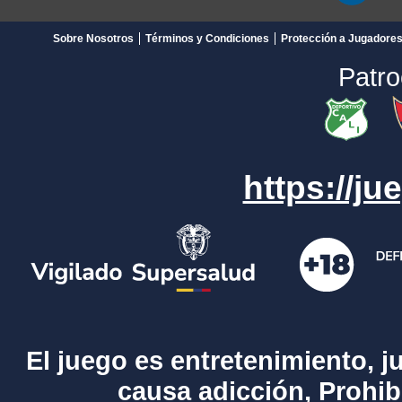
Sobre Nosotros
Términos y Condiciones
Protección a Jugadore
Patro
https://ju
El juego es entretenimiento, 
causa adicción, Prohib