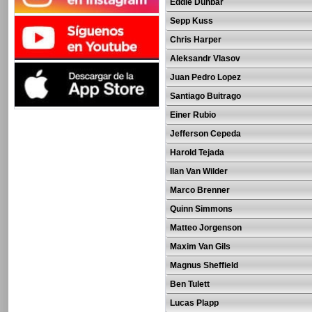
Eddie Dunbar
Moldova - Super Liga
UEFA - Euro 2028
Montenegro - Prva Liga
Irlanda - Division Premier
Sepp Kuss
Holanda - Eredivisie
Chris Harper
North Macedonia - First
League
Aleksandr Vlasov
Polonia - Ekstraklasa
Juan Pedro Lopez
Polonia - I liga
Santiago Buitrago
Polonia - II liga
Polonia - III Liga
Einer Rubio
Portugal - Segunda Liga
Jefferson Cepeda
Portugal - Campeonato Sub
19
Harold Tejada
Portugal - Liga Portugal 3
Ilan Van Wilder
Rumanía - Liga 1
Marco Brenner
Rumania - Liga 2
Serbia - Super Liga
Quinn Simmons
Serbia - Prva Liga
Matteo Jorgenson
Eslovaquia - Super Liga
Maxim Van Gils
Eslovaquia - 2. Liga
Slovakia - 3. Liga
Magnus Sheffield
Eslovenia - Prva Liga
Ben Tulett
Slovenia - Division 2
Lucas Plapp
Suiza - Super Liga