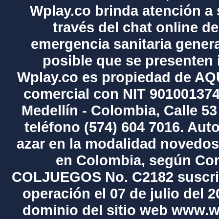
Wplay.co brinda atención a 
través del chat online de
emergencia sanitaria gener
posible que se presenten 
Wplay.co es propiedad de A
comercial con NIT 901001374-
Medellín - Colombia, Calle 53 
teléfono (574) 604 7016. Aut
azar en la modalidad novedos
en Colombia, según Con
COLJUEGOS No. C2182 suscrito 
operación el 07 de julio del 2
dominio del sitio web
www.w