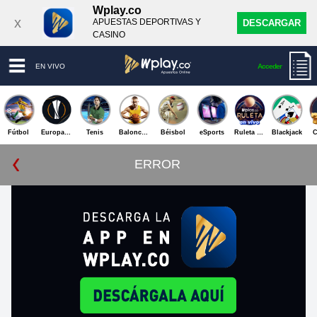
Wplay.co
x
APUESTAS DEPORTIVAS Y
DESCARGAR
CASINO
EN VIVO
Acceder
Fútbol
Europa League Clasifi
Tenis
Baloncesto
Béisbol
eSports
Ruleta Envivo
Blackjack
C
ERROR