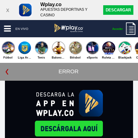
Wplay.co
x
APUESTAS DEPORTIVAS Y
DESCARGAR
CASINO
EN VIVO
Acceder
Fútbol
Liga Argentina
Tenis
Baloncesto
Béisbol
eSports
Ruleta Envivo
Blackjack
C
ERROR