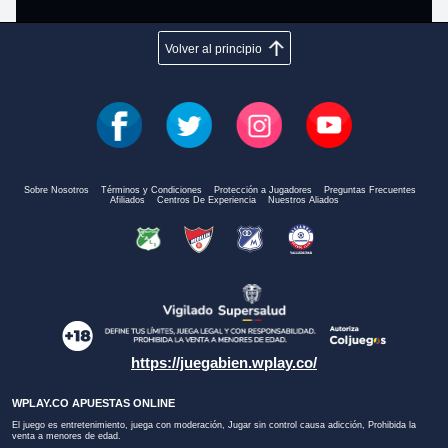
Volver al principio
Sobre Nosotros
Términos y Condiciones
Protección a Jugadores
Preguntas Frecuentes
Afiliados
Centros De Experiencia
Nuestros Aliados
https://juegabien.wplay.co/
WPLAY.CO APUESTAS ONLINE
El juego es entretenimiento, juega con moderación, Jugar sin control causa adicción, Prohibida la
venta a menores de edad.