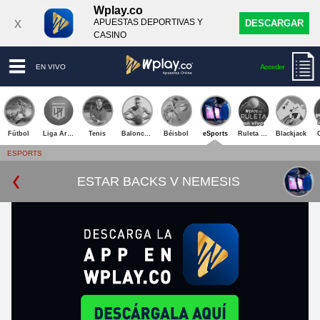
Wplay.co
x
APUESTAS DEPORTIVAS Y
DESCARGAR
CASINO
EN VIVO
Acceder
Fútbol
Liga Argentina
Tenis
Baloncesto
Béisbol
eSports
Ruleta Envivo
Blackjack
ESPORTS
ESTAR BACKS V NEMESIS