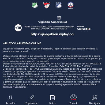
https://juegabien.wplay.co/
WPLAY.CO APUESTAS ONLINE
El juego es entretenimiento, juega con moderación, Jugar sin control causa adicción, Prohibida la
venta a menores de edad.
Wplay.co brinda atención a sus usuarios, de manera exclusiva, a través del chat online de la página
web 24/7, a causa de la emergencia sanitaria generada por la pandemia de COVID-19, es posible que
se presenten intermitencias en la comunicación.
Wplay.co es propiedad de AQUILA GLOBAL GROUP S.A.S, sociedad comercial con NIT 901001374-
2, domicilio principal en la ciudad de Medellín - Colombia, Calle 53 # 45 112 Piso 3 - Edificio
Colseguros , teléfono (574) 604 7016. Autorizada para operar juegos de suerte y azar en la modalidad
novedoso de tipo juegos operados por internet en Colombia, según Contrato de Concesión suscrito
con COLJUEGOS No. C2182 suscrito el 11 de Junio del 2025, con inicio de operación el 07 de julio
del 2025 al 07 de julio del 2030, asignado al dominio del sitio web
www.wplay.co
, luego de haber
cumplido con todos los requisitos y condiciones jurídico legales, financieras, técnicos y tecnológicos
y garantías exigidas para la cobertura del pago de premios y devolución de fondos de los jugadores,
demostrando principios de transparencia en la operación de juegos en la jurisdicción colombiana.
Términos y Condiciones
Acceder
Registrarse
Boleto
Roulette
Blackjack