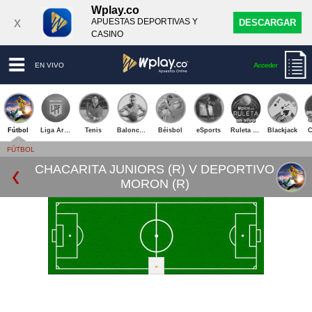
Wplay.co
x
APUESTAS DEPORTIVAS Y
DESCARGAR
CASINO
EN VIVO
Acceder
Fútbol
Liga Argentina
Tenis
Baloncesto
Béisbol
eSports
Ruleta Envivo
Blackjack
C
FÚTBOL
CHACARITA JUNIORS (R) V DEPORTIVO
MORON (R)
-