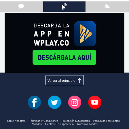
Volver al principio
Sobre Nosotros
Términos y Condiciones
Protección a Jugadores
Preguntas Frecuentes
Afiliados
Centros De Experiencia
Nuestros Aliados