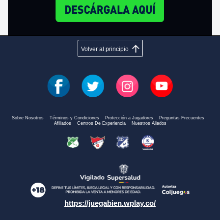
Volver al principio
Sobre Nosotros
Términos y Condiciones
Protección a Jugadores
Preguntas Frecuentes
Afiliados
Centros De Experiencia
Nuestros Aliados
https://juegabien.wplay.co/