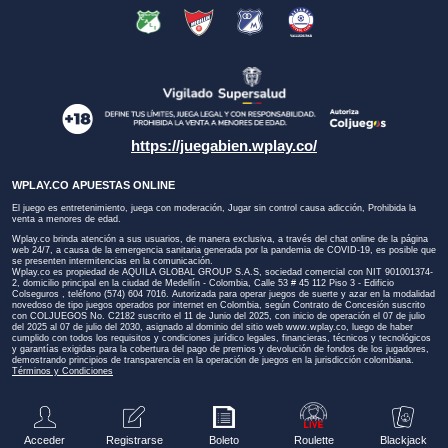
https://juegabien.wplay.co/
WPLAY.CO APUESTAS ONLINE
El juego es entretenimiento, juega con moderación, Jugar sin control causa adicción, Prohibida la
venta a menores de edad.
Wplay.co brinda atención a sus usuarios, de manera exclusiva, a través del chat online de la página
web 24/7, a causa de la emergencia sanitaria generada por la pandemia de COVID-19, es posible que
se presenten intermitencias en la comunicación.
Wplay.co es propiedad de AQUILA GLOBAL GROUP S.A.S, sociedad comercial con NIT 901001374-
2, domicilio principal en la ciudad de Medellín - Colombia, Calle 53 # 45 112 Piso 3 - Edificio
Colseguros , teléfono (574) 604 7016. Autorizada para operar juegos de suerte y azar en la modalidad
novedoso de tipo juegos operados por internet en Colombia, según Contrato de Concesión suscrito
con COLJUEGOS No. C2182 suscrito el 11 de Junio del 2025, con inicio de operación el 07 de julio
del 2025 al 07 de julio del 2030, asignado al dominio del sitio web
www.wplay.co
, luego de haber
cumplido con todos los requisitos y condiciones jurídico legales, financieras, técnicos y tecnológicos
y garantías exigidas para la cobertura del pago de premios y devolución de fondos de los jugadores,
demostrando principios de transparencia en la operación de juegos en la jurisdicción colombiana.
Términos y Condiciones
Acceder
Registrarse
Boleto
Roulette
Blackjack