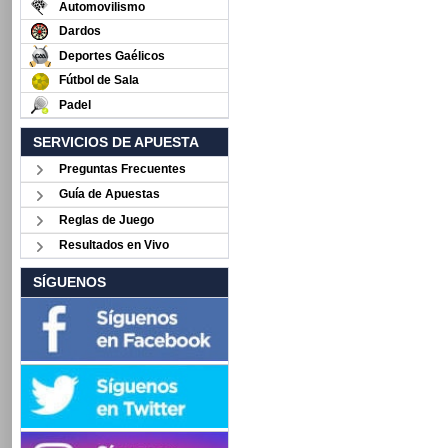
Women International - Africa
Alemania - Bundesliga
Islandia - Liga Premier
Automovilismo
Apuesta Partido
Guatemala - Liga Nacional
Australia - South Australia
Solheim Cup
Ganador Final
Cup of Nations
Suecia - División 1
Reserve League
Francia - Ligue 1
Islandia - 1. División
Formula 1
Dardos
Honduras - Liga Nacional
Ganador Final
UEFA CHAMPIONS LEAGUE
Suecia - Division 2
Australia - State League
Portugal - Primeira Liga
Islandia - 3. Division
(MUJERES)
Nicaragua - Primera Division
MotoGP
Futures - Ganador Gran
Modus Super Series
Deportes Gaélicos
Australia - State League
Premio
México - Liga MX
Iceland - Division 4
Panama - Liga Panamena
Moto2
Reserves
Futures - Ganador Gran
PDC - Campeonato del Mundo
Apuesta Partido
Fútbol
Fútbol de Sala
Coche ganador
Mexico - Liga de Expansion
Premio
Israel - League Cup
Paraguay - Primera Division B
Australia - U23
Moto3
MX
Futures - Ganador Gran
Ganador
Hurling
Club Football
Argentina
Padel
terminará en el podio
Ganador de Clasificatorios
Kazajistán - Premier League
Premio
Paraguay - Segunda Division
EE.UU - MLS
NASCAR
Futures - Ganador Gran
Ganador
Camogie
Ganador del Campeonato de
Primera Division
Letonia - Virsliga
Premier Padel Tour
Premio
Peru - Segunda Division
Pilotos
Brasil - Serie A
SERVICIOS DE APUESTA
IndyCar
Carrera
Senior Camogie
Montenegro - Prva Liga
London - Partidos Femeninos
USA - USL Championship
Championship
Constructors Championship
Panama - Liga Panamena
Nascar Cup Series
Speedway
Ganador
Preguntas Frecuentes
Holanda - Eredivisie
Ganador
USA - USL League One
Club Hurling
UEFA - Nations League
O'Reilly Auto Parts Series
Mundial
North Macedonia - First
Apuestas Encuentros
Guía de Apuestas
Dominica - Premier League
Ganador
España - Copa Del Rey
League
Temporada
Latvian Grand Prix
Reglas de Juego
Inglaterra - FA Cup
Polonia - Ekstraklasa
Constructors Apuestas
World Championship Ganador
Encuentros Temporada
Alemania - DFB Pokal
Polonia - I liga
Resultados en Vivo
Inglaterra - Championship
Portugal - Segunda Liga
SÍGUENOS
Inglaterra - League One
Portugal - Liga Portugal 3
Inglaterra - League Two
Rumanía - Liga 1
Inglaterra - National League
Rumania - Liga 2
Suecia - Allsvenskan
Serbia - Super Liga
Escocia - Premiership
Eslovaquia - Super Liga
Escocia - League Cup
Eslovaquia - 2. Liga
Grecia - Super League
Eslovenia - Prva Liga
UEFA - Euro 2028
Slovenia - Division 2
Suiza - Super Liga