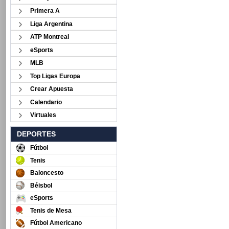
Primera A
Liga Argentina
ATP Montreal
eSports
MLB
Top Ligas Europa
Crear Apuesta
Calendario
Virtuales
DEPORTES
Fútbol
Américas
Tenis
Brasil
Colombia - Primera A
ATP
Baloncesto
Copa Libertadores
Mexico
Brasil - Serie A
WTA
Montreal - Sencillos
FIBA World Cup (Mujeres)
Béisbol
Colombia - Primera B
Brasil - Serie B
Competiciones UEFA
Liga MX
Montreal - Doubles
Challenger
Toronto - Sencillos
EE.UU
FIBA World Cup (Mujeres) -
EE.UU
eSports
Ganador
Copa Sudamericana
Brasil - Serie C
Mexico - Liga de Expansion
España
UEFA - Super Copa
Warsaw 125K - Sencillos
UTR Pro Tour
Grodzisk Mazowiecki -
EuroLeague
WNBA
Japón
MLB
eFutbol
Tenis de Mesa
MX
Sencillos
Argentina - Copa Argentina
Brazil - U20 Cups
UEFA - CHAMPIONS LEAGUE
Reino Unido
Toronto - Doubles
La Liga
Tenis - Futuras
Kawaguchi - Individuales
NBA - Campeonato
Internacional
EuroLeague (Men)
Minor League Baseball
Taiwan
NPB
Mexico - Liga MX Femenil
eBasketball
Battle - (8 min. play)
CLASIFICACION
WTT Series
Fútbol Americano
Hagen - Sencillos
Masculino
Argentina - Liga Profesional
U20 Leagues
Segunda
Italia
Inglaterra - Community Shield
NBA - Conferencias
US Open - Hombres