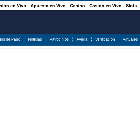
sion en Vivo
Apuesta en Vivo
Casino
Casino en Vivo
Slots
ios de Pago
Noticias
Patrocinios
Ayuda
Verificación
Virtuales