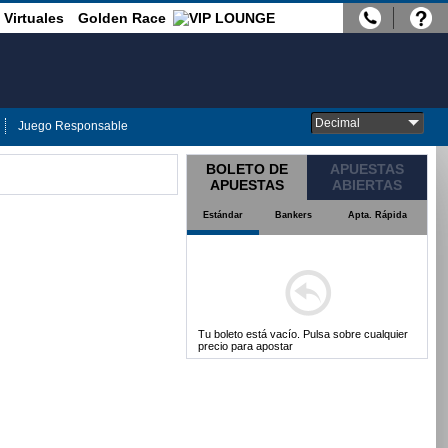
Virtuales
Golden Race
Decimal
Juego Responsable
BOLETO DE
APUESTAS
APUESTAS
ABIERTAS
Estándar
Bankers
Apta. Rápida
Tu boleto está vacío. Pulsa sobre cualquier
precio para apostar