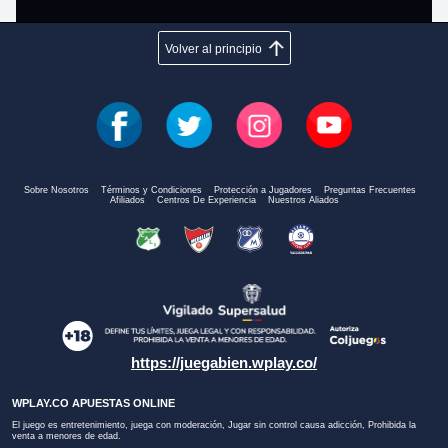
Volver al principio
Sobre Nosotros
Términos y Condiciones
Protección a Jugadores
Preguntas Frecuentes
Afiliados
Centros De Experiencia
Nuestros Aliados
https://juegabien.wplay.co/
WPLAY.CO APUESTAS ONLINE
El juego es entretenimiento, juega con moderación, Jugar sin control causa adicción, Prohibida la
venta a menores de edad.