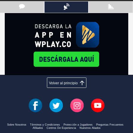
PRIMERA
A
LIGA
ARGENTINA
ESPORTS
TRANSMISIÓN
EN VIVO
PROMOCIONES
VIRTUALES
Volver al principio
CALENDARIO
DEPORTIVO
CLUB
SOPORTE
Sobre Nosotros
Términos y Condiciones
Protección a Jugadores
Preguntas Frecuentes
Afiliados
Centros De Experiencia
Nuestros Aliados