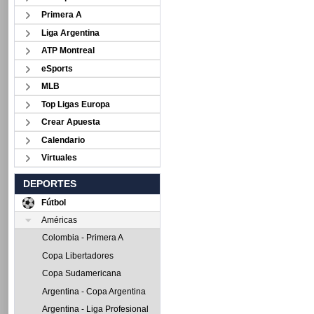
Primera A
Liga Argentina
ATP Montreal
eSports
MLB
Top Ligas Europa
Crear Apuesta
Calendario
Virtuales
DEPORTES
Fútbol
Américas
Colombia - Primera A
Copa Libertadores
Copa Sudamericana
Argentina - Copa Argentina
Argentina - Liga Profesional