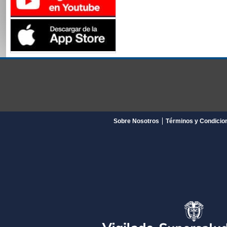
Turquía - TFF League 1
Ucrania - Premier League
Ukraine - Persha Liga
Poland - IV Liga
Sobre Nosotros
Términos y Condicio