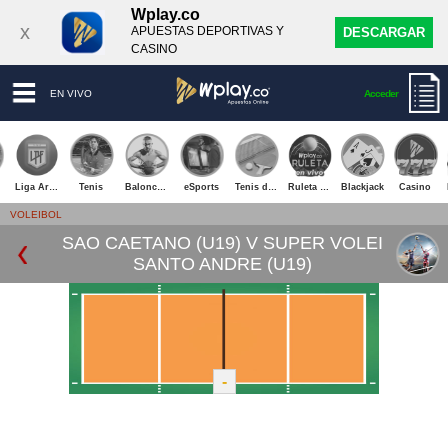
Wplay.co
x
APUESTAS DEPORTIVAS Y
DESCARGAR
CASINO
EN VIVO
Acceder
Liga Argentina
Tenis
Baloncesto
eSports
Tenis de Mesa
Ruleta Envivo
Blackjack
Casino
VOLEIBOL
SAO CAETANO (U19) V SUPER VOLEI
SANTO ANDRE (U19)
-