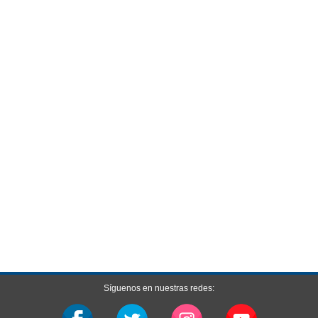
Síguenos en nuestras redes: