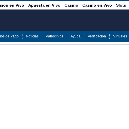
sion en Vivo
Apuesta en Vivo
Casino
Casino en Vivo
Slots
ios de Pago
Noticias
Patrocinios
Ayuda
Verificación
Virtuales