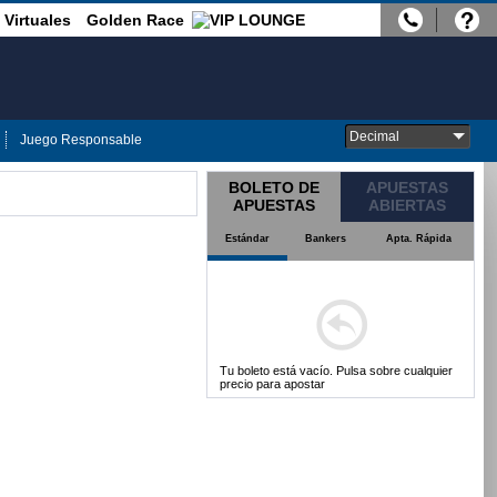
Virtuales
Golden Race
Decimal
Juego Responsable
BOLETO DE
APUESTAS
APUESTAS
ABIERTAS
Estándar
Bankers
Apta. Rápida
Tu boleto está vacío. Pulsa sobre cualquier
precio para apostar