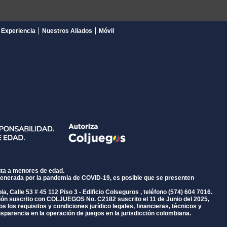
 Experiencia
Nuestros Aliados
Móvil
enta a menores de edad.
a generada por la pandemia de COVID-19, es posible que se presenten
Calle 53 # 45 112 Piso 3 - Edificio Colseguros , teléfono (574) 604 7016.
sión suscrito con COLJUEGOS No. C2182 suscrito el 11 de Junio del 2025,
s los requisitos y condiciones jurídico legales, financieras, técnicos y
sparencia en la operación de juegos en la jurisdicción colombiana.