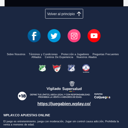
Volver al principio
Sobre Nosotros
Términos y Condiciones
Protección a Jugadores
Preguntas Frecuentes
Afiliados
Centros De Experiencia
Nuestros Aliados
https://juegabien.wplay.co/
WPLAY.CO APUESTAS ONLINE
El juego es entretenimiento, juega con moderación, Jugar sin control causa adicción, Prohibida la
venta a menores de edad.