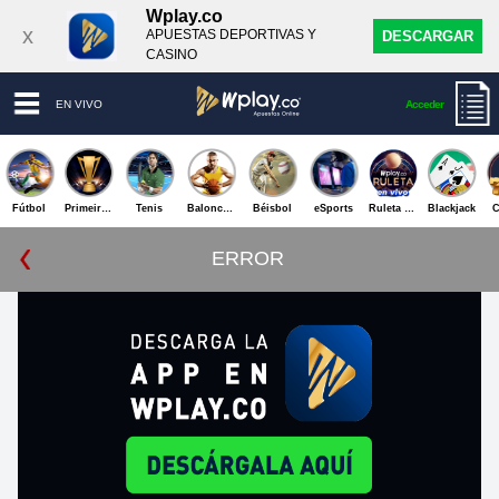
Wplay.co
x
APUESTAS DEPORTIVAS Y
DESCARGAR
CASINO
EN VIVO
Acceder
Fútbol
Primeira Liga
Tenis
Baloncesto
Béisbol
eSports
Ruleta Envivo
Blackjack
C
ERROR