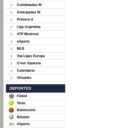
Combinadas W
Anticipadas W
Primera A
Liga Argentina
ATP Montreal
eSports
MLB
Top Ligas Europa
Crear Apuesta
Calendario
Virtuales
DEPORTES
Fútbol
Américas
Tenis
Brasil
Colombia - Primera A
ATP
Baloncesto
Copa Libertadores
Mexico
Brasil - Serie A
WTA
Montreal - Sencillos
FIBA World Cup (Mujeres)
Béisbol
Copa Sudamericana
Brasil - Serie B
Competiciones UEFA
Liga MX
Montreal - Doubles
Challenger
Toronto - Sencillos
EE.UU
FIBA World Cup (Mujeres) -
EE.UU
eSports
Ganador
Argentina - Copa Argentina
Brasil - Serie C
Mexico - Liga MX Femenil
España
UEFA - Super Copa