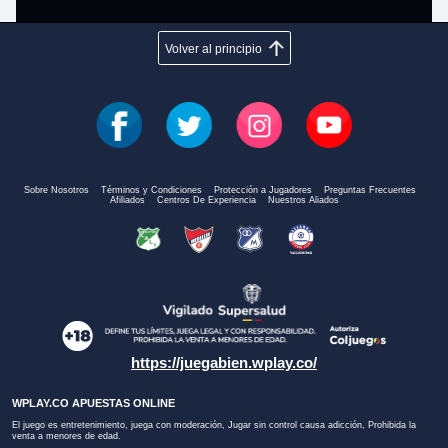
Volver al principio
Sobre Nosotros
Términos y Condiciones
Protección a Jugadores
Preguntas Frecuentes
Afiliados
Centros De Experiencia
Nuestros Aliados
https://juegabien.wplay.co/
WPLAY.CO APUESTAS ONLINE
El juego es entretenimiento, juega con moderación, Jugar sin control causa adicción, Prohibida la
venta a menores de edad.