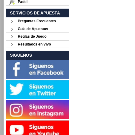
Norway - League U19
PDC - Campeonato del Mundo
Apuesta Partido
Francia - Ligue 1
Islandia - 1. División
Fútbol
Padel
Finaliza 5 Mejores
Coche ganador
Premio
Presidents Cup
Ganador Final
Finaliza 5 Mejores
Moto3
Suecia - Allsvenskan
Championship Ganador
Portugal - Primeira Liga
Iceland - U19
Ganador
Apuesta por Grupo Hoyo 72
Hurling
Club Football
Premier Padel Tour
terminará en el podio
Championship Ganador
Ryder Cup
Ganador Final
Partidos a 72 Hoyos
SERVICIOS DE APUESTA
Suecia - Superettan
NASCAR
México - Liga MX
Championship Ganador
Israel - League Cup
Partidos a 72 Hoyos
Ganador
Senior Camogie
Ganador del Campeonato de
London - Partidos Femeninos
Solheim Cup
Ganador Final
72 Hole Matches Empate No
Championship
Pilotos
Suecia - División 1
Mexico - Liga de Expansion
Kazakhstan - Division 1
IndyCar
Carrera
Partidos a 72 Hoyos Empate
Preguntas Frecuentes
Accion
MX
Ganador Final
No Accion
Club Hurling
Constructors Championship
Suecia - Division 2
Holanda - Eredivisie
Nascar Cup Series
Speedway
Ganador
1ª Ronda 3 Balls
Ganador
Guía de Apuestas
EE.UU - MLS
1ª Ronda 3 Bolas
Ganador
Polonia - Ekstraklasa
O'Reilly Auto Parts Series
Mundial
1er Round Partido 18 Hoyos
Apuestas Encuentros
Brasil - Serie A
Reglas de Juego
1er Round Partido 18 Hoyos
Empate No Accion
Temporada
Portugal - Segunda Liga
World Championship Ganador
Panama - Liga Panamena
1er Round 6 Golfistas
1er Round 6 Golfistas
Resultados en Vivo
Constructors Apuestas
Rumanía - Liga 1
UEFA - Nations League
Encuentros Temporada
Especiales Torneo
Tournament Group Betting
Rumania - Liga 2
España - Copa Del Rey
SÍGUENOS
Serbia - Super Liga
Inglaterra - EFL Cup
Eslovaquia - Super Liga
Inglaterra - FA Cup
Eslovenia - Prva Liga
Alemania - DFB Pokal
Suiza - Super Liga
Holanda - Eredivisie
Suiza - Challenge League
Holanda - Copa KNVB
Turquía - TFF League 1
Inglaterra - Championship
Inglaterra - League One
Inglaterra - League Two
Inglaterra - National League
Alemania - Bundesliga 2
Bélgica - 1ra División A
Suecia - Allsvenskan
Noruega - Eliteserien