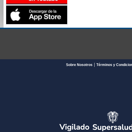
Escocia - Premiership
Escocia - League Cup
Grecia - Super League
UEFA - Euro 2028
Irlanda - Division Premier
Sobre Nosotros
Términos y Condicio