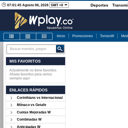
Deportes
Transmi
07:01:45 Agosto 06, 2026
GMT +0
Inicio
Promociones
TorneoW
Med
Buscar eventos, juegos
MIS FAVORITOS
Actualmente no tiene favoritos.
Añada favoritos para verlos
siempre aquí
ENLACES RÁPIDOS
Corinthians vs Internacional
Mónaco vs Getafe
Cuotas Mejoradas W
Combinadas W
Anticipadas W