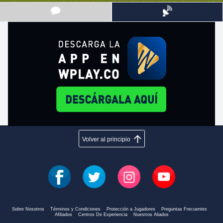
Volver al principio
Sobre Nosotros
Términos y Condiciones
Protección a Jugadores
Preguntas Frecuentes
Afiliados
Centros De Experiencia
Nuestros Aliados