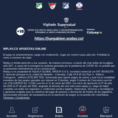
https://juegabien.wplay.co/
WPLAY.CO APUESTAS ONLINE
El juego es entretenimiento, juega con moderación, Jugar sin control causa adicción, Prohibida la
venta a menores de edad.
Wplay.co brinda atención a sus usuarios, de manera exclusiva, a través del chat online de la página
web 24/7, a causa de la emergencia sanitaria generada por la pandemia de COVID-19, es posible que
se presenten intermitencias en la comunicación.
Wplay.co es propiedad de AQUILA GLOBAL GROUP S.A.S, sociedad comercial con NIT 901001374-
2, domicilio principal en la ciudad de Medellín - Colombia, Calle 53 # 45 112 Piso 3 - Edificio
Colseguros , teléfono (574) 604 7016. Autorizada para operar juegos de suerte y azar en la modalidad
novedoso de tipo juegos operados por internet en Colombia, según Contrato de Concesión suscrito
con COLJUEGOS No. C2182 suscrito el 11 de Junio del 2025, con inicio de operación el 07 de julio
del 2025 al 07 de julio del 2030, asignado al dominio del sitio web
www.wplay.co
, luego de haber
cumplido con todos los requisitos y condiciones jurídico legales, financieras, técnicos y tecnológicos
y garantías exigidas para la cobertura del pago de premios y devolución de fondos de los jugadores,
demostrando principios de transparencia en la operación de juegos en la jurisdicción colombiana.
Términos y Condiciones
Acceder
Registrarse
Boleto
Roulette
Blackjack