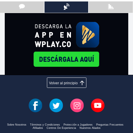
Volver al principio
Sobre Nosotros
Términos y Condiciones
Protección a Jugadores
Preguntas Frecuentes
Afiliados
Centros De Experiencia
Nuestros Aliados