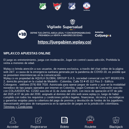
https://juegabien.wplay.co/
WPLAY.CO APUESTAS ONLINE
El juego es entretenimiento, juega con moderación, Jugar sin control causa adicción, Prohibida la
venta a menores de edad.
Wplay.co brinda atención a sus usuarios, de manera exclusiva, a través del chat online de la página
web 24/7, a causa de la emergencia sanitaria generada por la pandemia de COVID-19, es posible que
se presenten intermitencias en la comunicación.
Wplay.co es propiedad de AQUILA GLOBAL GROUP S.A.S, sociedad comercial con NIT 901001374-
2, domicilio principal en la ciudad de Medellín - Colombia, Calle 53 # 45 112 Piso 3 - Edificio
Colseguros , teléfono (574) 604 7016. Autorizada para operar juegos de suerte y azar en la modalidad
novedoso de tipo juegos operados por internet en Colombia, según Contrato de Concesión suscrito
con COLJUEGOS No. C2182 suscrito el 11 de Junio del 2025, con inicio de operación el 07 de julio
del 2025 al 07 de julio del 2030, asignado al dominio del sitio web
www.wplay.co
, luego de haber
cumplido con todos los requisitos y condiciones jurídico legales, financieras, técnicos y tecnológicos
y garantías exigidas para la cobertura del pago de premios y devolución de fondos de los jugadores,
demostrando principios de transparencia en la operación de juegos en la jurisdicción colombiana.
Términos y Condiciones
Acceder
Registrarse
Boleto
Roulette
Blackjack