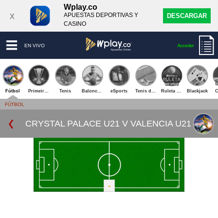
Wplay.co
x
APUESTAS DEPORTIVAS Y
DESCARGAR
CASINO
EN VIVO
Acceder
Fútbol
Primeira Liga
Tenis
Baloncesto
eSports
Tenis de Mesa
Ruleta Envivo
Blackjack
C
FÚTBOL
CRYSTAL PALACE U21 V VALENCIA U21
-