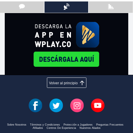
Volver al principio
Sobre Nosotros
Términos y Condiciones
Protección a Jugadores
Preguntas Frecuentes
Afiliados
Centros De Experiencia
Nuestros Aliados