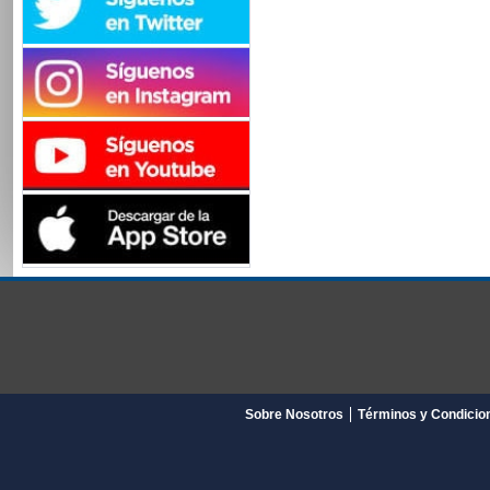
Sobre Nosotros
Términos y Condicio