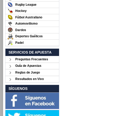
España - Copa Del Rey
Rumania - Liga 2
Torneo de las Seis Naciones
Apuesta Partido
Tour de Pologne
Clasificación General
Biatlón Hombres
FIS World Cup
Korea Masters - Individuales
PGA Tour
Rugby League
Masculino
Inglaterra - FA Cup
Serbia - Super Liga
Rugby World Cup
Futuras
Vuelta a Burgos
Clasificación General
Ski Jumping Men
IBU World Cup
The Open Championship
Ganador Final
NRL
Hockey
Korea Masters - Individual
Alemania - DFB Pokal
Eslovaquia - Super Liga
Ganador Final
Clasificación General
IBU World Cup - 4x7.5 km
FIS World Cup
Mujeres
The PGA Championship
Ganador Final
Super Liga
Apuesta Partido
Mundial
Fútbol Australiano
Relay
Holanda - Eredivisie
Eslovaquia - 2. Liga
Korea Masters - Men's
US Open
Ganador Final
Ganador Gran Final
Mundial
Apuesta Partido
Ganador
Doubles
AFL
Automovilismo
Holanda - Copa KNVB
Eslovenia - Prva Liga
US Masters
Ganador Final
Ganador Final
Korea Masters - Mujeres
AFL Women
Apuesta Partido
Formula 1
Dardos
Inglaterra - Championship
Slovenia - Division 2
Dobles
Presidents Cup
Ganador Final
Apuesta Partido
MotoGP
Futures - Ganador Gran
Modus Super Series
Deportes Gaélicos
Inglaterra - League One
Suiza - Super Liga
Korea Masters - Dobles Mixto
Premio
Ryder Cup
Ganador Final
Moto2
Futures - Ganador Gran
PDC - Campeonato del Mundo
Apuesta Partido
Fútbol
Padel
Inglaterra - League Two
Suiza - Challenge League
Coche ganador
Premio
Solheim Cup
Ganador Final
Moto3
Championship Ganador
Ganador
Hurling
Club Football
Inglaterra - National League
Premier Padel Tour
Turquía - TFF League 1
terminará en el podio
Championship Ganador
Ganador Final
SERVICIOS DE APUESTA
NASCAR
Championship Ganador
Ganador
Camogie
Alemania - Bundesliga 2
Ganador del Campeonato de
London - Partidos másculinos
Ucrania - Premier League
Pilotos
IndyCar
Carrera
Preguntas Frecuentes
Senior Camogie
Bélgica - 1ra División A
Championship
Constructors Championship
Nascar Cup Series
Speedway
Ganador
Ganador
Guía de Apuestas
Suecia - Allsvenskan
Club Hurling
O'Reilly Auto Parts Series
Mundial
Apuestas Encuentros
Noruega - Eliteserien
Reglas de Juego
Ganador
Temporada
World Championship Ganador
Escocia - Premiership
Resultados en Vivo
Constructors Apuestas
Encuentros Temporada
Escocia - League Cup
SÍGUENOS
Grecia - Super League
UEFA - Euro 2028
Irlanda - Division Premier