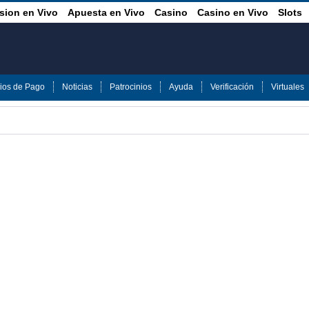
sion en Vivo
Apuesta en Vivo
Casino
Casino en Vivo
Slots
ios de Pago
Noticias
Patrocinios
Ayuda
Verificación
Virtuales