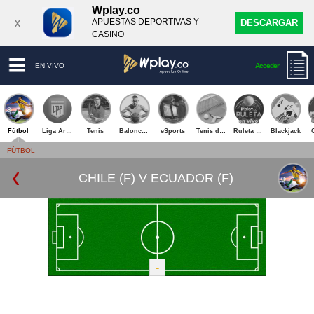
Wplay.co
x
APUESTAS DEPORTIVAS Y
DESCARGAR
CASINO
EN VIVO
Acceder
Fútbol
Liga Argentina
Tenis
Baloncesto
eSports
Tenis de Mesa
Ruleta Envivo
Blackjack
FÚTBOL
CHILE (F) V ECUADOR (F)
-