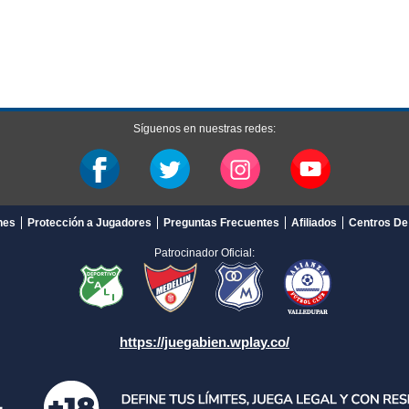
Síguenos en nuestras redes:
nes
Protección a Jugadores
Preguntas Frecuentes
Afiliados
Centros De
Patrocinador Oficial:
https://juegabien.wplay.co/