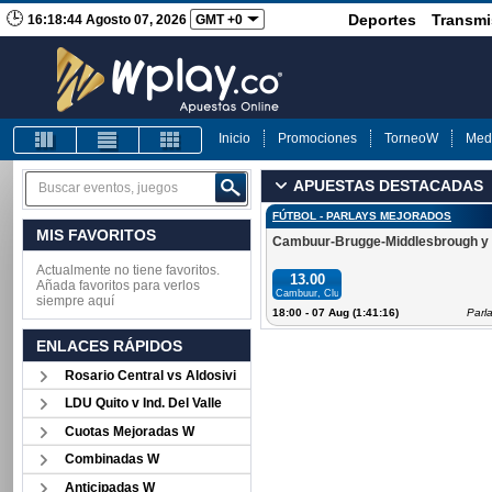
Deportes
Transmi
16:18:44 Agosto 07, 2026
GMT +0
Inicio
Promociones
TorneoW
Med
APUESTAS DESTACADAS
Buscar eventos, juegos
FÚTBOL - PARLAYS MEJORADOS
MIS FAVORITOS
Cambuur-Brugge-Middlesbrough 
Actualmente no tiene favoritos.
13.00
Añada favoritos para verlos
Cambuur, Club Brugge, Middlesbrough Y Boc
siempre aquí
18:00 - 07 Aug (1:41:15)
Parl
ENLACES RÁPIDOS
Rosario Central vs Aldosivi
LDU Quito v Ind. Del Valle
Cuotas Mejoradas W
Combinadas W
Anticipadas W