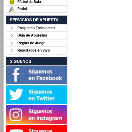
Colombia - League U19
Finland - Kolmonen
PDC - Campeonato del Mundo
Apuesta Partido
Italia - Serie A
Fútbol
Fútbol de Sala
Coche ganador
Premio
Solheim Cup
Ganador Final
Czech Republic - Krajsky
Sweden - Elitettan
El Salvador - Primera Division
IndyCar
Noruega - Eliteserien
Carrera
Prebor
Ganador
Alemania - Bundesliga
Hurling
Club Football
Argentina
Padel
terminará en el podio
USA - National Soccer League
Ganador Final
Guatemala - Liga Nacional
Noruega - 1ra. División
Nascar Cup Series
Speedway
Ganador
Estonia - Meistriliiga
Francia - Ligue 1
Ganador
Camogie
Ganador del Campeonato de
Primera Division
Premier Padel Tour
Women - Club Friendlies
Pilotos
Honduras - Liga Nacional
Noruega - Division 2
O'Reilly Auto Parts Series
Faroe Islands - Premier
SERVICIOS DE APUESTA
Portugal - Primeira Liga
Mundial
Senior Camogie
Women International - Africa
London - Partidos másculinos
League
Championship
Constructors Championship
Nicaragua - Primera Division
Noruega - Division 3
Cup of Nations
México - Liga MX
Latvian Grand Prix
Preguntas Frecuentes
Ganador
London - Partidos Femeninos
Georgia - Erovnuli Liga
Club Hurling
Panama - Liga Panamena
Suecia - Allsvenskan
UEFA CHAMPIONS LEAGUE
Mexico - Liga de Expansion
World Championship Ganador
Apuestas Encuentros
Copa del Grecia
(MUJERES)
MX
Guía de Apuestas
Ganador
Paraguay - Primera Division B
Suecia - Superettan
Temporada
Hungría - NB1
EE.UU - MLS
Reglas de Juego
Paraguay - Segunda Division
Suecia - División 1
Constructors Apuestas
Encuentros Temporada
Islandia - 1. División
Brasil - Serie A
Peru - Liga 3
Suecia - Division 2
Resultados en Vivo
Islandia - 3. Division
Panama - Liga Panamena
Peru - Segunda Division
Iceland - Division 4
UEFA - Nations League
SÍGUENOS
USA - USL Championship
Israel - League Cup
España - Copa Del Rey
Dominica - Premier League
Kazajistán - Premier League
Inglaterra - EFL Cup
Kazakhstan - Division 1
Inglaterra - FA Cup
Letonia - Virsliga
Alemania - DFB Pokal
Lituania 1 Lyga
Holanda - Eredivisie
Montenegro - Prva Liga
Holanda - Copa KNVB
Holanda - Eredivisie
Inglaterra - Championship
North Macedonia - First
Inglaterra - League One
League
Inglaterra - League Two
Polonia - Ekstraklasa
Inglaterra - National League
Polonia - I liga
Alemania - Bundesliga 2
Polonia - III Liga