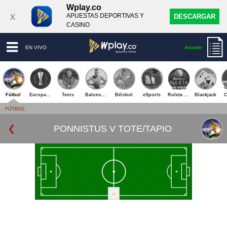
Wplay.co
x
APUESTAS DEPORTIVAS Y
DESCARGAR
CASINO
EN VIVO
Acceder
Fútbol
Europa League Clasifi
Tenis
Baloncesto
Béisbol
eSports
Ruleta Envivo
Blackjack
C
FÚTBOL
PONNISTUS V TOTE/TAPIO
-