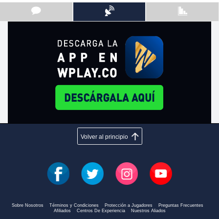
Volver al principio
Sobre Nosotros
Términos y Condiciones
Protección a Jugadores
Preguntas Frecuentes
Afiliados
Centros De Experiencia
Nuestros Aliados