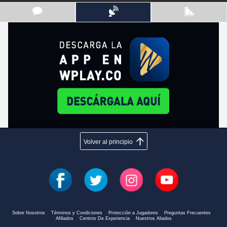
Volver al principio
Sobre Nosotros
Términos y Condiciones
Protección a Jugadores
Preguntas Frecuentes
Afiliados
Centros De Experiencia
Nuestros Aliados