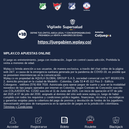
https://juegabien.wplay.co/
WPLAY.CO APUESTAS ONLINE
El juego es entretenimiento, juega con moderación, Jugar sin control causa adicción, Prohibida la
venta a menores de edad.
Wplay.co brinda atención a sus usuarios, de manera exclusiva, a través del chat online de la página
web 24/7, a causa de la emergencia sanitaria generada por la pandemia de COVID-19, es posible que
se presenten intermitencias en la comunicación.
Wplay.co es propiedad de AQUILA GLOBAL GROUP S.A.S, sociedad comercial con NIT 901001374-
2, domicilio principal en la ciudad de Medellín - Colombia, Calle 53 # 45 112 Piso 3 - Edificio
Colseguros , teléfono (574) 604 7016. Autorizada para operar juegos de suerte y azar en la modalidad
novedoso de tipo juegos operados por internet en Colombia, según Contrato de Concesión suscrito
con COLJUEGOS No. C2182 suscrito el 11 de Junio del 2025, con inicio de operación el 07 de julio
del 2025 al 07 de julio del 2030, asignado al dominio del sitio web
www.wplay.co
, luego de haber
cumplido con todos los requisitos y condiciones jurídico legales, financieras, técnicos y tecnológicos
y garantías exigidas para la cobertura del pago de premios y devolución de fondos de los jugadores,
demostrando principios de transparencia en la operación de juegos en la jurisdicción colombiana.
Términos y Condiciones
Acceder
Registrarse
Boleto
Roulette
Blackjack