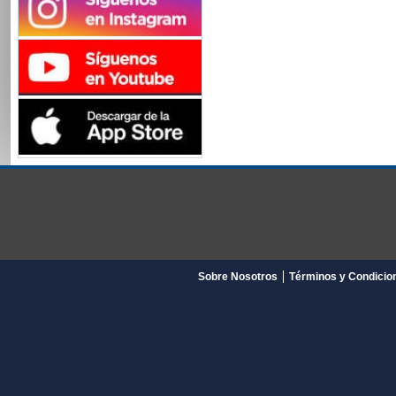
Eslovaquia - 2. Liga
Slovakia - 3. Liga
Eslovenia - Prva Liga
Slovenia - Division 2
Suiza - Super Liga
Switzerland - Promotion
League
Switzerland - Erste Liga
Turquía - TFF League 1
Ucrania - Premier League
Ukraine - Persha Liga
Poland - IV Liga
Sobre Nosotros
Términos y Condicio