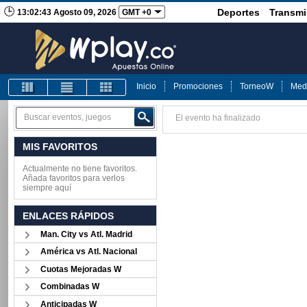
Deportes
Transmi
13:02:43 Agosto 09, 2026
GMT +0
Inicio
Promociones
TorneoW
Med
Buscar eventos, juegos
El evento ha finalizado
MIS FAVORITOS
Actualmente no tiene favoritos.
Añada favoritos para verlos
siempre aquí
ENLACES RÁPIDOS
Man. City vs Atl. Madrid
América vs Atl. Nacional
Cuotas Mejoradas W
Combinadas W
Anticipadas W