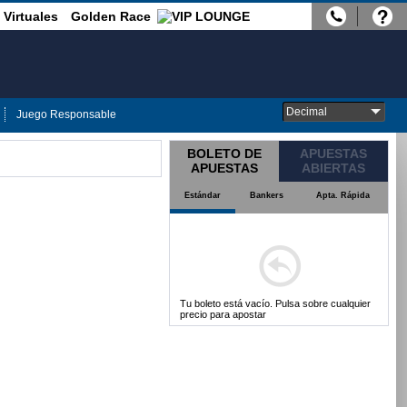
Virtuales
Golden Race
Decimal
Juego Responsable
BOLETO DE
APUESTAS
APUESTAS
ABIERTAS
Estándar
Bankers
Apta. Rápida
Tu boleto está vacío. Pulsa sobre cualquier
precio para apostar