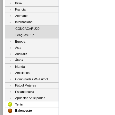
Argentina - Liga Profesional
Segunda
Italia
Inglaterra - Community Shield
Brazil - Campeonato Goiano 2
UEFA - Conference League
Chile - Primera División
Clasificatorios
Inglaterra - Premier League
Francia
Serie A
Brazil - U20 Cups
EE.UU - MLS
UEFA - Europa League
Inglaterra - EFL Cup
Coppa Italia
Alemania
SUPER COPA
Copa Paulista
Clasificatorios
Uruguay - Segunda Division
Inglaterra - Championship
Ligue 1
Internacional
SUPER COPA
Ecuador - Primera A
Inglaterra - League One
Ligue 2
Bundesliga 1
CONCACAF U20
Uruguay - Primera División
Inglaterra - League Two
Bundesliga 2
Leagues Cup
Paraguay - Primera División
Escocia - Premiership
Bundesliga 3
Europa
Perú - Primera División
Escocia - League Cup
Regionalliga
Asia
Portugal - Primeira Liga
Venezuela - Primera División
Wales - FAW Championship
Oberliga
Holanda - Eerste Divisie
Australia
China - Super Liga
Costa Rica - Primera División
Turquía - Super League
Japón - Liga J
Argentina - Primera Nacional
África
Australia - FFA Cup
Armenia - Premier League
China - League One
Argentina - Primera C
Irlanda
Malawi - Super League
Austria - Bundesliga
China - League Two
Argentina - Primera B
Mozambique - Mocambola
Amistosos
Premier Division
Metropolitana
Austria - Regional League
Kuwait - 1st Division
South Africa - MTN 8
Combinadas W - Fútbol
Amistosos Elite
Argentina - Regional
Austria - Landesliga
Arabia Saudita - Professional
Amistosos Clubes
Fútbol Mujeres
Parlays Mejorados
League
Bolivia - Liga de Fútbol
Bélgica - 1ra División A
Profesional
Escandinavia
Colombia - Liga Femenina
COREA DEL SUR - K-
Bosnia & Herzegovina -
LEAGUE 1
Chile - Segunda Division
Chile - Primera División
Apuestas Anticipadas
Dinamarca - Superliga
Premier Liga
Uzbekistan - First League
Chile - Primera B
Argentina - Womens League
Dinamarca - Division 1
Bulgaria - First League
Tenis
UEFA - Champions League
China - U20 League
Chile - Tercera Division
Brasileiro A1, Women
Finlandia - Veikkausliiga
Bulgaria - Second League
Copa Libertadores
ATP
Baloncesto
Colombia - Liga Antioqueña