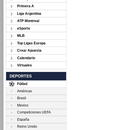
Primera A
Liga Argentina
ATP Montreal
eSports
MLB
Top Ligas Europa
Crear Apuesta
Calendario
Virtuales
DEPORTES
Fútbol
Américas
Brasil
Colombia - Primera A
Copa Libertadores
Mexico
Brasil - Serie A
Colombia - Primera B
Brasil - Serie B
Competiciones UEFA
Liga MX
Copa Sudamericana
Brasil - Serie C
Mexico - Liga de Expansion
España
UEFA - Super Copa
MX
Argentina - Copa Argentina
Brasil - Campeonato Gaucho
UEFA - CHAMPIONS LEAGUE
Reino Unido
La Liga
2
Mexico - Liga MX Femenil
CLASIFICACION