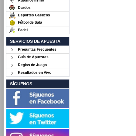
Automovilismo
UEFA - Euro 2028
Letonia - Virsliga
4th Round Six Shooter
4th Round 18 Hole Matches
US Open
Ganador Final
Campeonato
Ganador Final
Apuesta Partido
Empate No Accion
Formula 1
Dardos
Irlanda - Division Premier
Latvia - 1. Division
US Masters
Ganador Final
Apuesta Partido
Moto3
Futures - Ganador Gran
Modus Super Series
Deportes Gaélicos
Lituania - A Lyga
Premio
Presidents Cup
Ganador Final
NASCAR
Futures - Ganador Gran
PDC - Campeonato del Mundo
Apuesta Partido
Fútbol
Fútbol de Sala
Luxemburgo - División
Coche ganador
Premio
Ryder Cup
Ganador Final
Nacional
IndyCar
Carrera
Ganador
Hurling
Club Football
Argentina
Padel
terminará en el podio
Solheim Cup
Ganador Final
Moldova - Super Liga
Nascar Cup Series
Speedway
Ganador
Ganador
Camogie
Brasil
Ganador del Campeonato de
Primera Division
Premier Padel Tour
Ganador Final
Pilotos
Montenegro - Prva Liga
SERVICIOS DE APUESTA
Mundial
Senior Camogie
Women Futsal
Brasil - Liga Futsal
London - Partidos másculinos
Championship
Constructors Championship
Holanda - Eredivisie
Preguntas Frecuentes
Ganador
Club Hurling
North Macedonia - First
Apuestas Encuentros
Guía de Apuestas
Ganador
League
Temporada
Reglas de Juego
Polonia - Ekstraklasa
Constructors Apuestas
Encuentros Temporada
Polonia - I liga
Resultados en Vivo
Polonia - II liga
SÍGUENOS
Polonia - III Liga
Portugal - Segunda Liga
Portugal - Liga Portugal 3
Rumanía - Liga 1
Rumania - Liga 2
Serbia - Super Liga
Serbia - Prva Liga
Eslovaquia - Super Liga