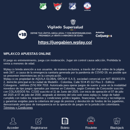
https://juegabien.wplay.co/
WPLAY.CO APUESTAS ONLINE
El juego es entretenimiento, juega con moderación, Jugar sin control causa adicción, Prohibida la
venta a menores de edad.
Wplay.co brinda atención a sus usuarios, de manera exclusiva, a través del chat online de la página
web 24/7, a causa de la emergencia sanitaria generada por la pandemia de COVID-19, es posible que
se presenten intermitencias en la comunicación.
Wplay.co es propiedad de AQUILA GLOBAL GROUP S.A.S, sociedad comercial con NIT 901001374-
2, domicilio principal en la ciudad de Medellín - Colombia, Calle 53 # 45 112 Piso 3 - Edificio
Colseguros , teléfono (574) 604 7016. Autorizada para operar juegos de suerte y azar en la modalidad
novedoso de tipo juegos operados por internet en Colombia, según Contrato de Concesión suscrito
con COLJUEGOS No. C2182 suscrito el 11 de Junio del 2025, con inicio de operación el 07 de julio
del 2025 al 07 de julio del 2030, asignado al dominio del sitio web
www.wplay.co
, luego de haber
cumplido con todos los requisitos y condiciones jurídico legales, financieras, técnicos y tecnológicos
y garantías exigidas para la cobertura del pago de premios y devolución de fondos de los jugadores,
demostrando principios de transparencia en la operación de juegos en la jurisdicción colombiana.
Términos y Condiciones
Acceder
Registrarse
Boleto
Roulette
Blackjack