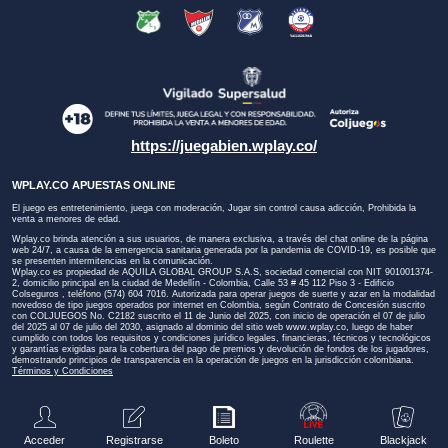
https://juegabien.wplay.co/
WPLAY.CO APUESTAS ONLINE
El juego es entretenimiento, juega con moderación, Jugar sin control causa adicción, Prohibida la
venta a menores de edad.
Wplay.co brinda atención a sus usuarios, de manera exclusiva, a través del chat online de la página
web 24/7, a causa de la emergencia sanitaria generada por la pandemia de COVID-19, es posible que
se presenten intermitencias en la comunicación.
Wplay.co es propiedad de AQUILA GLOBAL GROUP S.A.S, sociedad comercial con NIT 901001374-
2, domicilio principal en la ciudad de Medellín - Colombia, Calle 53 # 45 112 Piso 3 - Edificio
Colseguros , teléfono (574) 604 7016. Autorizada para operar juegos de suerte y azar en la modalidad
novedoso de tipo juegos operados por internet en Colombia, según Contrato de Concesión suscrito
con COLJUEGOS No. C2182 suscrito el 11 de Junio del 2025, con inicio de operación el 07 de julio
del 2025 al 07 de julio del 2030, asignado al dominio del sitio web
www.wplay.co
, luego de haber
cumplido con todos los requisitos y condiciones jurídico legales, financieras, técnicos y tecnológicos
y garantías exigidas para la cobertura del pago de premios y devolución de fondos de los jugadores,
demostrando principios de transparencia en la operación de juegos en la jurisdicción colombiana.
Términos y Condiciones
Acceder
Registrarse
Boleto
Roulette
Blackjack