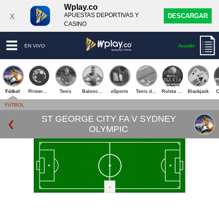
Wplay.co
x
APUESTAS DEPORTIVAS Y
DESCARGAR
CASINO
EN VIVO
Acceder
Fútbol
Primera A
Tenis
Baloncesto
eSports
Tenis de Mesa
Ruleta Envivo
Blackjack
C
FÚTBOL
ST GEORGE CITY FA V SYDNEY
OLYMPIC
-