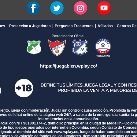
nes
Protección a Jugadores
Preguntas Frecuentes
Afiliados
Centros De
Patrocinador Oficial:
https://juegabien.wplay.co/
iento, juega con moderación, Jugar sin control causa adicción, Prohibida la v
avés del chat online de la página web 24/7, a causa de la emergencia sanitari
intermitencias en la comunicación.
on NIT 901001374-2, domicilio principal en la ciudad de Medellín - Colombia, 
o de tipo juegos operados por internet en Colombia, según Contrato de Conce
asignado al dominio del sitio web
www.wplay.co
, luego de haber cumplido con todo
remios y devolución de fondos de los jugadores, demostrando principios de tran