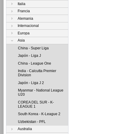
Chile - Primera División
Segunda
Italia
Inglaterra - Community Shield
EE.UU - MLS
Inglaterra - Premier League
Francia
Serie A
Uruguay - Segunda Division
Inglaterra - EFL Cup
Alemania
SUPER COPA
Ecuador - Primera A
Inglaterra - Championship
Ligue 1
Internacional
SUPER COPA
Uruguay - Primera División
Inglaterra - League One
Ligue 2
Bundesliga 1
Europa
CONCACAF U20
Paraguay - Primera División
Inglaterra - League Two
National
Bundesliga 2
AFF Mitsubishi Electric Cup
Asia
Portugal - Primeira Liga
Perú - Primera División
Inglaterra - National League
Bundesliga 3
Central American and
Holanda - Eerste Divisie
China - Super Liga
Costa Rica - Primera División
Caribbean Games Youth
Inglaterra - National League
Turquía - Super League
Japón - Liga J
North
Argentina - Primera Nacional
Leagues Cup
Armenia - Premier League
Inglaterra - National League
China - League One
Argentina - Primera C
South
Austria - Bundesliga
Argentina - Primera B
India - Calcutta Premier
Escocia - Premiership
Metropolitana
Austria - 2. Liga
Division
Escocia - Championship
Bolivia - Liga de Fútbol
Bélgica - 1ra División A
Japón - Liga J 2
Profesional
Escocia - League One
Bulgaria - First League
Myanmar - National League
Canada - Premier League
Escocia - League Two
U20
Croatia - HNL
Chile - Primera B
Irlanda del Norte - IFA
COREA DEL SUR - K-
República Checa - First
Premiership
CONCACAF Central American
League
LEAGUE 1
Cup
Gales - Premier League
República Checa - Liga 2
South Korea - K-League 2
El Salvador - Primera Division
Faroe Islands - Premier
Uzbekistan - PFL
Guatemala - Liga Nacional
League
Australia
Honduras - Liga Nacional
Copa del Grecia