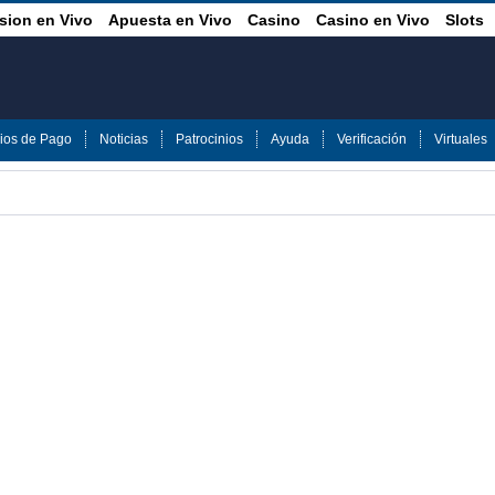
sion en Vivo
Apuesta en Vivo
Casino
Casino en Vivo
Slots
ios de Pago
Noticias
Patrocinios
Ayuda
Verificación
Virtuales