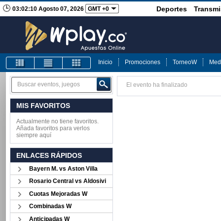
Deportes
Transmi
03:02:10 Agosto 07, 2026
GMT +0
Inicio
Promociones
TorneoW
Med
Buscar eventos, juegos
El evento ha finalizado
MIS FAVORITOS
Actualmente no tiene favoritos.
Añada favoritos para verlos
siempre aquí
ENLACES RÁPIDOS
Bayern M. vs Aston Villa
Rosario Central vs Aldosivi
Cuotas Mejoradas W
Combinadas W
Anticipadas W