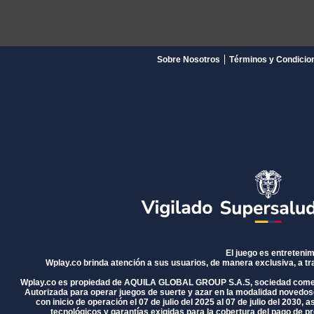
Sobre Nosotros
Términos y Condicio
El juego es entretenim
Wplay.co brinda atención a sus usuarios, de manera exclusiva, a tr
Wplay.co es propiedad de AQUILA GLOBAL GROUP S.A.S, sociedad comercial c
Autorizada para operar juegos de suerte y azar en la modalidad novedos
con inicio de operación el 07 de julio del 2025 al 07 de julio del 2030, 
tecnológicos y garantías exigidas para la cobertura del pago de p