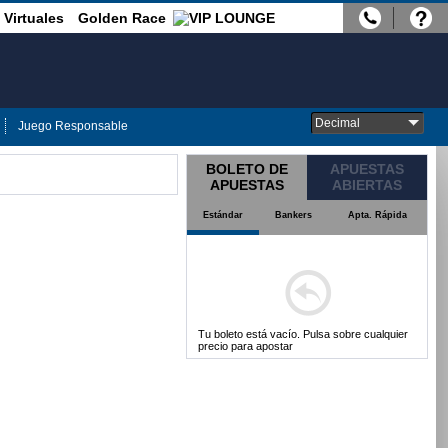
Virtuales
Golden Race
Decimal
Juego Responsable
BOLETO DE
APUESTAS
APUESTAS
ABIERTAS
Estándar
Bankers
Apta. Rápida
Tu boleto está vacío. Pulsa sobre cualquier
precio para apostar