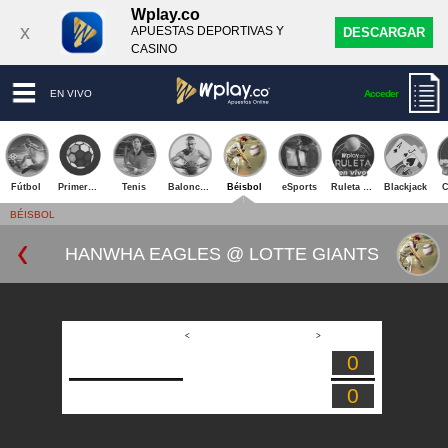
Wplay.co
x
APUESTAS DEPORTIVAS Y
DESCARGAR
CASINO
EN VIVO
Acceder
Fútbol
Primera A
Tenis
Baloncesto
Béisbol
eSports
Ruleta Envivo
Blackjack
C
BÉISBOL
HANWHA EAGLES @ LOTTE GIANTS
<
>
0
0