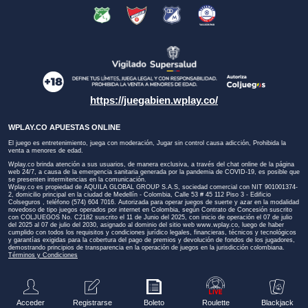
https://juegabien.wplay.co/
WPLAY.CO APUESTAS ONLINE
El juego es entretenimiento, juega con moderación, Jugar sin control causa adicción, Prohibida la
venta a menores de edad.
Wplay.co brinda atención a sus usuarios, de manera exclusiva, a través del chat online de la página
web 24/7, a causa de la emergencia sanitaria generada por la pandemia de COVID-19, es posible que
se presenten intermitencias en la comunicación.
Wplay.co es propiedad de AQUILA GLOBAL GROUP S.A.S, sociedad comercial con NIT 901001374-
2, domicilio principal en la ciudad de Medellín - Colombia, Calle 53 # 45 112 Piso 3 - Edificio
Colseguros , teléfono (574) 604 7016. Autorizada para operar juegos de suerte y azar en la modalidad
novedoso de tipo juegos operados por internet en Colombia, según Contrato de Concesión suscrito
con COLJUEGOS No. C2182 suscrito el 11 de Junio del 2025, con inicio de operación el 07 de julio
del 2025 al 07 de julio del 2030, asignado al dominio del sitio web
www.wplay.co
, luego de haber
cumplido con todos los requisitos y condiciones jurídico legales, financieras, técnicos y tecnológicos
y garantías exigidas para la cobertura del pago de premios y devolución de fondos de los jugadores,
demostrando principios de transparencia en la operación de juegos en la jurisdicción colombiana.
Términos y Condiciones
Acceder
Registrarse
Boleto
Roulette
Blackjack