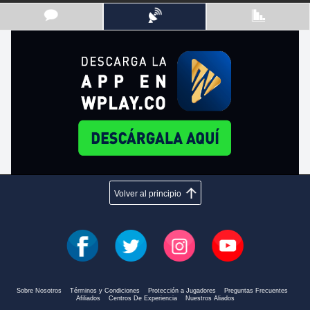
Volver al principio
Sobre Nosotros
Términos y Condiciones
Protección a Jugadores
Preguntas Frecuentes
Afiliados
Centros De Experiencia
Nuestros Aliados