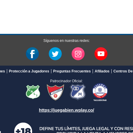
Síguenos en nuestras redes:
nes
Protección a Jugadores
Preguntas Frecuentes
Afiliados
Centros De
Patrocinador Oficial:
https://juegabien.wplay.co/