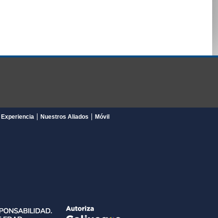
 Experiencia
Nuestros Aliados
Móvil