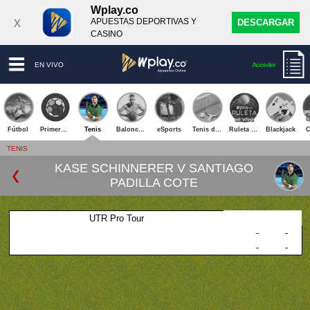
Wplay.co
x
APUESTAS DEPORTIVAS Y
DESCARGAR
CASINO
EN VIVO
Acceder
Fútbol
Primera A
Tenis
Baloncesto
eSports
Tenis de Mesa
Ruleta Envivo
Blackjack
C
TENIS
KASE SCHINNERER V SANTIAGO
PADILLA COTE
UTR Pro Tour
-
-
-
-