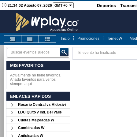
Deportes
Transmi
21:34:02 Agosto 07, 2026
GMT +0
Inicio
Promociones
TorneoW
Med
Buscar eventos, juegos
El evento ha finalizado
MIS FAVORITOS
Actualmente no tiene favoritos.
Añada favoritos para verlos
siempre aquí
ENLACES RÁPIDOS
Rosario Central vs Aldosivi
LDU Quito v Ind. Del Valle
Cuotas Mejoradas W
Combinadas W
Anticipadas W