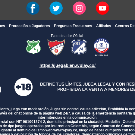
nes
Protección a Jugadores
Preguntas Frecuentes
Afiliados
Centros De
Patrocinador Oficial:
https://juegabien.wplay.co/
iento, juega con moderación, Jugar sin control causa adicción, Prohibida la v
avés del chat online de la página web 24/7, a causa de la emergencia sanitari
intermitencias en la comunicación.
on NIT 901001374-2, domicilio principal en la ciudad de Medellín - Colombia, 
o de tipo juegos operados por internet en Colombia, según Contrato de Conce
asignado al dominio del sitio web
www.wplay.co
, luego de haber cumplido con todo
remios y devolución de fondos de los jugadores, demostrando principios de tran