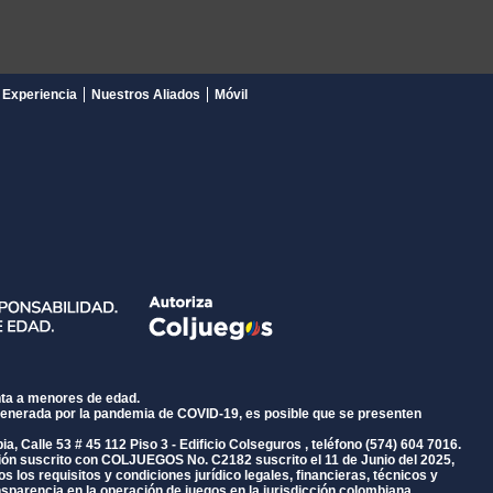
 Experiencia
Nuestros Aliados
Móvil
enta a menores de edad.
a generada por la pandemia de COVID-19, es posible que se presenten
Calle 53 # 45 112 Piso 3 - Edificio Colseguros , teléfono (574) 604 7016.
sión suscrito con COLJUEGOS No. C2182 suscrito el 11 de Junio del 2025,
s los requisitos y condiciones jurídico legales, financieras, técnicos y
sparencia en la operación de juegos en la jurisdicción colombiana.