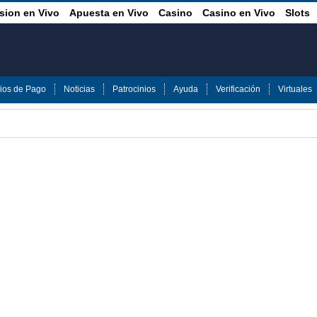
sion en Vivo
Apuesta en Vivo
Casino
Casino en Vivo
Slots
ios de Pago
Noticias
Patrocinios
Ayuda
Verificación
Virtuales