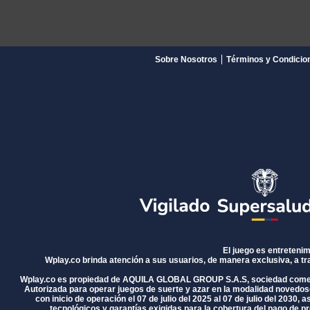
Sobre Nosotros
Términos y Condicio
El juego es entretenim
Wplay.co brinda atención a sus usuarios, de manera exclusiva, a tr
Wplay.co es propiedad de AQUILA GLOBAL GROUP S.A.S, sociedad comercial c
Autorizada para operar juegos de suerte y azar en la modalidad novedos
con inicio de operación el 07 de julio del 2025 al 07 de julio del 2030, 
tecnológicos y garantías exigidas para la cobertura del pago de p