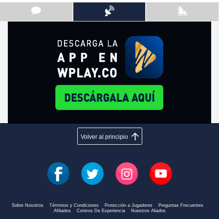
Volver al principio
Sobre Nosotros
Términos y Condiciones
Protección a Jugadores
Preguntas Frecuentes
Afiliados
Centros De Experiencia
Nuestros Aliados