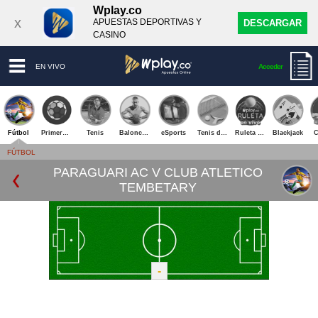
Wplay.co
x
APUESTAS DEPORTIVAS Y
DESCARGAR
CASINO
EN VIVO
Acceder
Fútbol
Primera A
Tenis
Baloncesto
eSports
Tenis de Mesa
Ruleta Envivo
Blackjack
C
FÚTBOL
PARAGUARI AC V CLUB ATLETICO
TEMBETARY
-