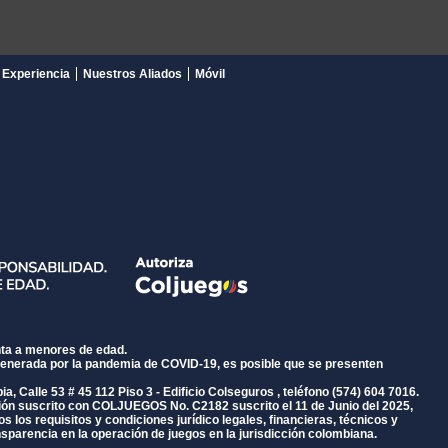
 Experiencia
Nuestros Aliados
Móvil
enta a menores de edad.
a generada por la pandemia de COVID-19, es posible que se presenten
Calle 53 # 45 112 Piso 3 - Edificio Colseguros , teléfono (574) 604 7016.
sión suscrito con COLJUEGOS No. C2182 suscrito el 11 de Junio del 2025,
s los requisitos y condiciones jurídico legales, financieras, técnicos y
sparencia en la operación de juegos en la jurisdicción colombiana.