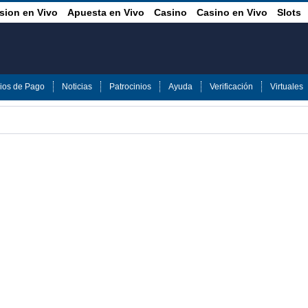
sion en Vivo
Apuesta en Vivo
Casino
Casino en Vivo
Slots
ios de Pago
Noticias
Patrocinios
Ayuda
Verificación
Virtuales