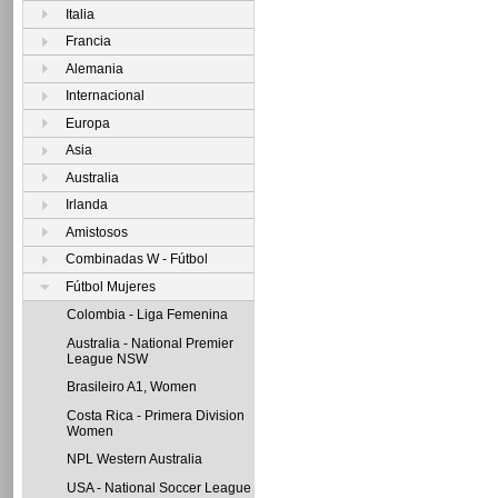
Argentina - Liga Profesional
Copa Paulista
Segunda
Italia
Inglaterra - Community Shield
Chile - Primera División
Inglaterra - Premier League
Francia
Serie A
EE.UU - MLS
Inglaterra - EFL Cup
Coppa Italia
Alemania
SUPER COPA
Uruguay - Segunda Division
Inglaterra - Championship
Ligue 1
Internacional
SUPER COPA
Ecuador - Primera A
Inglaterra - League One
Ligue 2
Bundesliga 1
Europa
CONCACAF U20
Uruguay - Primera División
Inglaterra - League Two
Bundesliga 2
AFF Mitsubishi Electric Cup
Asia
Portugal - Primeira Liga
Paraguay - Primera División
Inglaterra - National League
Bundesliga 3
Central American and
Holanda - Eerste Divisie
Australia
China - Super Liga
Perú - Primera División
Caribbean Games Youth
Inglaterra - National League
Regionalliga
Turquía - Super League
Japón - Liga J
Irlanda
Australia - FFA Cup
North
Venezuela - Primera División
Leagues Cup
Armenia - Premier League
China - League One
Australia - ACT Premier
Amistosos
Premier Division
Inglaterra - National League
Costa Rica - Primera División
League
South
Austria - Bundesliga
China - League Two
1ra División
Combinadas W - Fútbol
Amistosos Elite
Argentina - Primera Nacional
Australia - NSW Premier
Escocia - Premiership
Austria - 2. Liga
Japón - Liga J 2
League
Amistosos Clubes
Fútbol Mujeres
Argentina - Primera C
Parlays Mejorados
Escocia - Championship
Bélgica - 1ra División A
Arabia Saudita - Professional
Australia - Queensland
Argentina - Torneo Federal
Colombia - Liga Femenina
League
Escocia - League One
National Premier League
Bosnia & Herzegovina -
Argentina - Primera B
Australia - National Premier
Premier Liga
COREA DEL SUR - K-
Escocia - League Two
Australia - South Australia
Metropolitana
League NSW
LEAGUE 1
Premier League
Bulgaria - First League
Escocia - League Cup
Bolivia - Liga de Fútbol
South Korea - K-League 2
Brasileiro A1, Women
Australia - Tasmania NPL
Profesional
Croatia - HNL
Irlanda del Norte - IFA
Premiership
Australia - Victoria Premier
Costa Rica - Primera Division
Canada - Premier League
República Checa - First
League 2
Women
League
Chile - Segunda Division
Australia - Darwin Premier
NPL Western Australia
Czech Republic - 3.Liga
Chile - Primera B
League
Czech Republic - 4.Liga
USA - National Soccer League
El Salvador - Primera Division
Australia - NSW League One