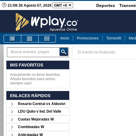
Deportes
Transmi
21:08:37 Agosto 07, 2026
GMT +0
Inicio
Promociones
TorneoW
Med
Buscar eventos, juegos
El evento ha finalizado
MIS FAVORITOS
Actualmente no tiene favoritos.
Añada favoritos para verlos
siempre aquí
ENLACES RÁPIDOS
Rosario Central vs Aldosivi
LDU Quito v Ind. Del Valle
Cuotas Mejoradas W
Combinadas W
Anticipadas W