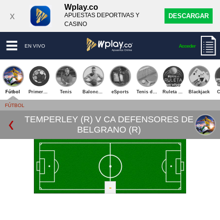
Wplay.co
x
APUESTAS DEPORTIVAS Y
DESCARGAR
CASINO
EN VIVO
Acceder
Fútbol
Primera A
Tenis
Baloncesto
eSports
Tenis de Mesa
Ruleta Envivo
Blackjack
C
FÚTBOL
TEMPERLEY (R) V CA DEFENSORES DE
BELGRANO (R)
-