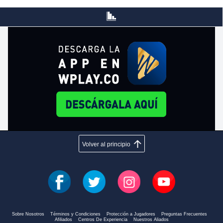
Volver al principio
Sobre Nosotros
Términos y Condiciones
Protección a Jugadores
Preguntas Frecuentes
Afiliados
Centros De Experiencia
Nuestros Aliados