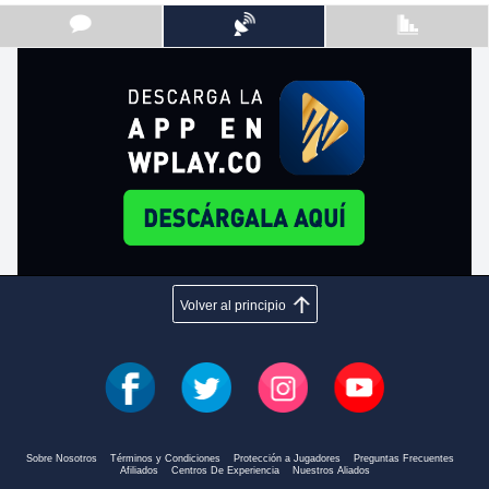
Volver al principio
Sobre Nosotros
Términos y Condiciones
Protección a Jugadores
Preguntas Frecuentes
Afiliados
Centros De Experiencia
Nuestros Aliados