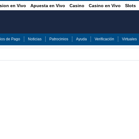
sion en Vivo
Apuesta en Vivo
Casino
Casino en Vivo
Slots
ios de Pago
Noticias
Patrocinios
Ayuda
Verificación
Virtuales