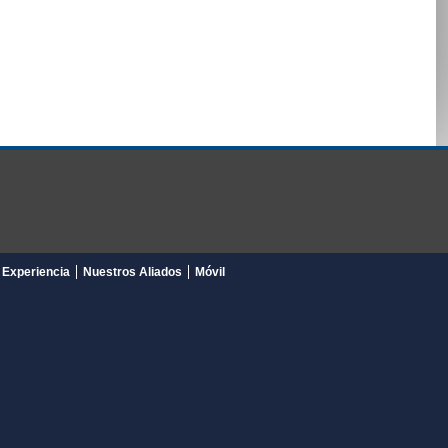
 Experiencia
Nuestros Aliados
Móvil