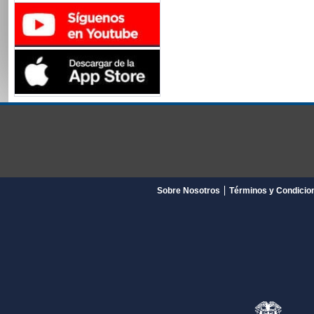
Sobre Nosotros
Términos y Condicio