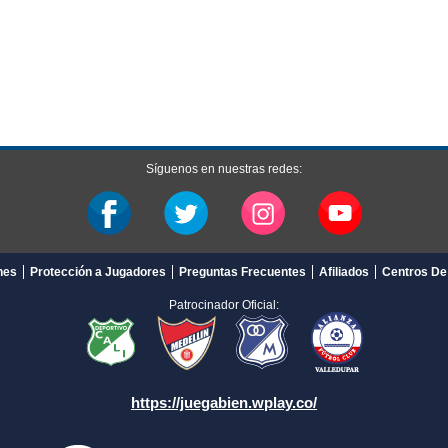
Síguenos en nuestras redes:
nes
Protección a Jugadores
Preguntas Frecuentes
Afiliados
Centros De
Patrocinador Oficial:
https://juegabien.wplay.co/