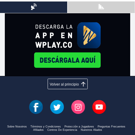
Volver al principio
Sobre Nosotros
Términos y Condiciones
Protección a Jugadores
Preguntas Frecuentes
Afiliados
Centros De Experiencia
Nuestros Aliados