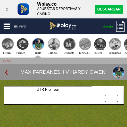
Wplay.co
x
APUESTAS DEPORTIVAS Y
DESCARGAR
CASINO
EN VIVO
Acceder
Fútbol
Primera A
Tenis
Baloncesto
eSports
Tenis de Mesa
Ruleta Envivo
Blackjack
C
TENIS
MAX FARDANESH V HARDY OWEN
UTR Pro Tour
-
-
-
-