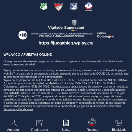
https://juegabien.wplay.co/
WPLAY.CO APUESTAS ONLINE
El juego es entretenimiento, juega con moderación, Jugar sin control causa adicción, Prohibida la
venta a menores de edad.
Wplay.co brinda atención a sus usuarios, de manera exclusiva, a través del chat online de la página
web 24/7, a causa de la emergencia sanitaria generada por la pandemia de COVID-19, es posible que
se presenten intermitencias en la comunicación.
Wplay.co es propiedad de AQUILA GLOBAL GROUP S.A.S, sociedad comercial con NIT 901001374-
2, domicilio principal en la ciudad de Medellín - Colombia, Calle 53 # 45 112 Piso 3 - Edificio
Colseguros , teléfono (574) 604 7016. Autorizada para operar juegos de suerte y azar en la modalidad
novedoso de tipo juegos operados por internet en Colombia, según Contrato de Concesión suscrito
con COLJUEGOS No. C2182 suscrito el 11 de Junio del 2025, con inicio de operación el 07 de julio
del 2025 al 07 de julio del 2030, asignado al dominio del sitio web
www.wplay.co
, luego de haber
cumplido con todos los requisitos y condiciones jurídico legales, financieras, técnicos y tecnológicos
y garantías exigidas para la cobertura del pago de premios y devolución de fondos de los jugadores,
demostrando principios de transparencia en la operación de juegos en la jurisdicción colombiana.
Términos y Condiciones
Acceder
Registrarse
Boleto
Roulette
Blackjack