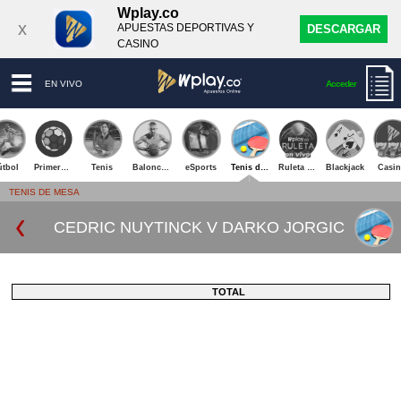
Wplay.co
x
APUESTAS DEPORTIVAS Y
DESCARGAR
CASINO
EN VIVO
Acceder
útbol
Primera A
Tenis
Baloncesto
eSports
Tenis de Mesa
Ruleta Envivo
Blackjack
Casi
TENIS DE MESA
CEDRIC NUYTINCK V DARKO JORGIC
TOTAL