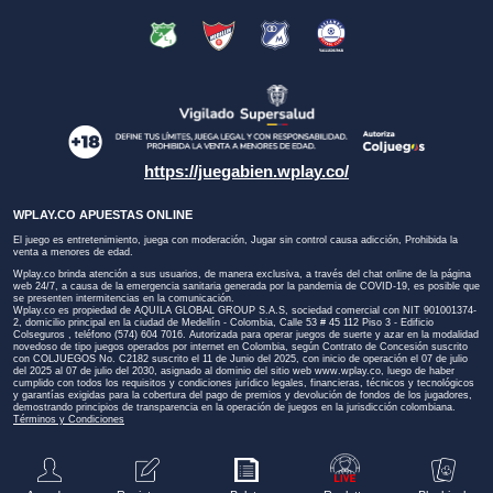
https://juegabien.wplay.co/
WPLAY.CO APUESTAS ONLINE
El juego es entretenimiento, juega con moderación, Jugar sin control causa adicción, Prohibida la
venta a menores de edad.
Wplay.co brinda atención a sus usuarios, de manera exclusiva, a través del chat online de la página
web 24/7, a causa de la emergencia sanitaria generada por la pandemia de COVID-19, es posible que
se presenten intermitencias en la comunicación.
Wplay.co es propiedad de AQUILA GLOBAL GROUP S.A.S, sociedad comercial con NIT 901001374-
2, domicilio principal en la ciudad de Medellín - Colombia, Calle 53 # 45 112 Piso 3 - Edificio
Colseguros , teléfono (574) 604 7016. Autorizada para operar juegos de suerte y azar en la modalidad
novedoso de tipo juegos operados por internet en Colombia, según Contrato de Concesión suscrito
con COLJUEGOS No. C2182 suscrito el 11 de Junio del 2025, con inicio de operación el 07 de julio
del 2025 al 07 de julio del 2030, asignado al dominio del sitio web
www.wplay.co
, luego de haber
cumplido con todos los requisitos y condiciones jurídico legales, financieras, técnicos y tecnológicos
y garantías exigidas para la cobertura del pago de premios y devolución de fondos de los jugadores,
demostrando principios de transparencia en la operación de juegos en la jurisdicción colombiana.
Términos y Condiciones