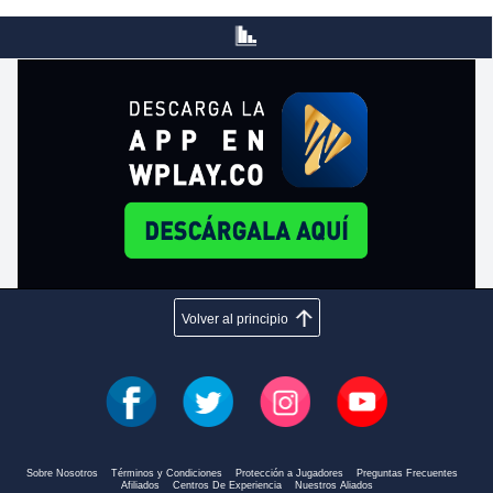
Volver al principio
Sobre Nosotros
Términos y Condiciones
Protección a Jugadores
Preguntas Frecuentes
Afiliados
Centros De Experiencia
Nuestros Aliados