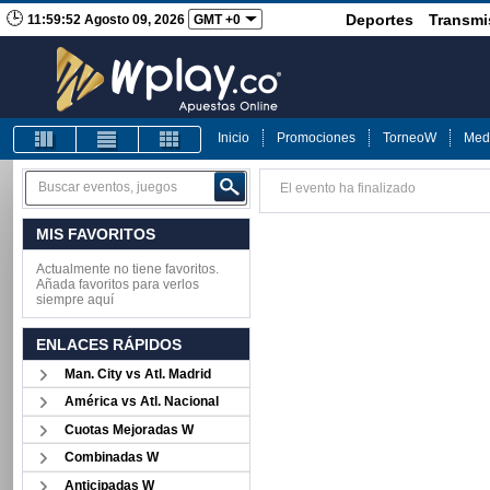
Deportes
Transmi
11:59:52 Agosto 09, 2026
GMT +0
Inicio
Promociones
TorneoW
Med
Buscar eventos, juegos
El evento ha finalizado
MIS FAVORITOS
Actualmente no tiene favoritos.
Añada favoritos para verlos
siempre aquí
ENLACES RÁPIDOS
Man. City vs Atl. Madrid
América vs Atl. Nacional
Cuotas Mejoradas W
Combinadas W
Anticipadas W