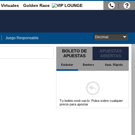
Virtuales
Golden Race
Decimal
Juego Responsable
BOLETO DE
APUESTAS
APUESTAS
ABIERTAS
Estándar
Bankers
Apta. Rápida
Tu boleto está vacío. Pulsa sobre cualquier
precio para apostar