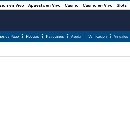
sion en Vivo
Apuesta en Vivo
Casino
Casino en Vivo
Slots
ios de Pago
Noticias
Patrocinios
Ayuda
Verificación
Virtuales