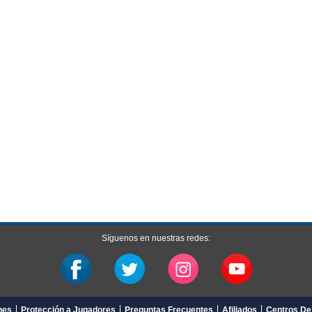
Síguenos en nuestras redes:
nes
Protección a Jugadores
Preguntas Frecuentes
Afiliados
Centros De