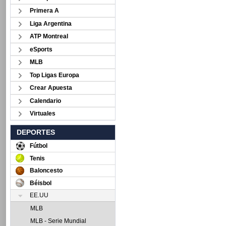
Primera A
Liga Argentina
ATP Montreal
eSports
MLB
Top Ligas Europa
Crear Apuesta
Calendario
Virtuales
DEPORTES
Fútbol
Américas
Tenis
Brasil
Colombia - Primera A
ATP
Baloncesto
Copa Libertadores
Mexico
Brasil - Serie A
WTA
Montreal - Sencillos
FIBA World Cup (Mujeres)
Béisbol
Colombia - Primera B
Brasil - Serie B
Competiciones UEFA
Liga MX
Montreal - Doubles
Challenger
Toronto - Sencillos
EE.UU
FIBA World Cup (Mujeres) -
EE.UU
Ganador
Copa Sudamericana
Brasil - Serie C
Mexico - Liga de Expansion
España
UEFA - Super Copa
Toronto - Doubles
Tenis - Futuras
Astana - Sencillos
EuroLeague
WNBA
MX
MLB
Argentina - Copa Argentina
Brasil - Campeonato Gaucho
UEFA - CHAMPIONS LEAGUE
Reino Unido
La Liga
Brownsburg - Sencillos
ATP Montreal
NBA - Campeonato
Internacional
EuroLeague (Men)
2
Mexico - Liga MX Femenil
CLASIFICACION
MLB - Serie Mundial
Argentina - Liga Profesional
Segunda
Italia
Grodzisk Mazowiecki -
Inglaterra - Community Shield
WTA Toronto
NBA - Conferencias